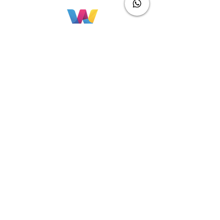
Úbicanos
Brasil
Rua Agostinho Lattari,
694 Parque da Mooca.
São Paulo SP – Brasil CEP
03125-080
+55 11 2894 –
6380
-
sac@wiprime.com
⏤
Av. Brasil 887, sala 3
Ponta
Aguda. Blumenau SC.-
Brasil.