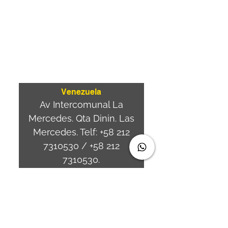
⏤
Av. Brasil 887, sala 3
Ponta
Aguda. Blumenau SC.-
Brasil.
CEP
89050-000
Venezuela
Av Intercomunal La
Mercedes. Qta Dinin. Las
Mercedes. Telf:
+58 212
7310530
/
+58 212
7310530
.
holavenezuela@wiprime.
com
⏤
WiPrime División