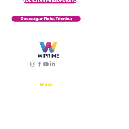
SOLICITAR PRESUPUESTO
Descargar Ficha Técnica
Úbicanos
Brasil
Rua Agostinho Lattari,
694 Parque da Mooca.
São Paulo SP – Brasil CEP
03125-080
+55 11 2894 –
6380
-
sac@wiprime.com