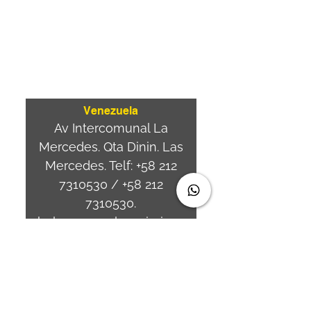
Av. Brasil 887, sala 3
Ponta
Aguda. Blumenau SC.-
Brasil.
CEP
89050-000
Venezuela
Av Intercomunal La
Mercedes. Qta Dinin. Las
Mercedes. Telf:
+58 212
7310530
/
+58 212
7310530
.
holavenezuela@wiprime.
com
⏤
WiPrime División
Láminas, C.A. C.C. Araure