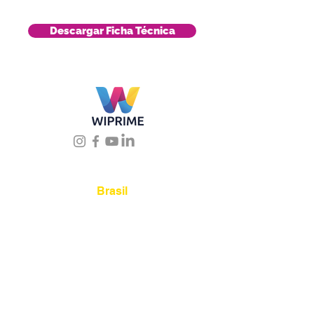
Descargar Ficha Técnica
Úbicanos
Brasil
Rua Agostinho Lattari,
694 Parque da Mooca.
São Paulo SP – Brasil CEP
03125-080
+55 11 2894 –
6380
-
sac@wiprime.com
⏤