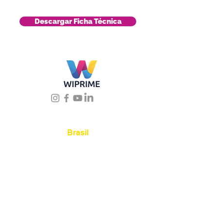
Descargar Ficha Técnica
Úbicanos
Brasil
Rua Agostinho Lattari,
694 Parque da Mooca.
São Paulo SP – Brasil CEP
03125-080
+55 11 2894 –
6380
-
sac@wiprime.com
⏤