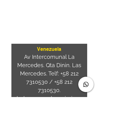
Av. Brasil 887, sala 3
Ponta
Aguda. Blumenau SC.-
Brasil.
CEP
89050-000
Venezuela
Av Intercomunal La
Mercedes. Qta Dinin. Las
Mercedes. Telf:
+58 212
7310530
/
+58 212
7310530
.
holavenezuela@wiprime.
com
⏤
WiPrime División
Láminas, C.A. C.C. Araure