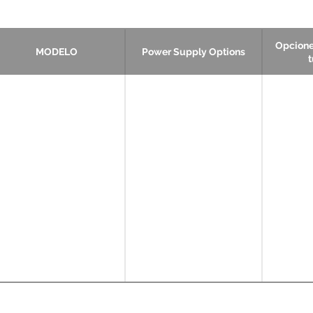
Opcione
MODELO
Power Supply Options
t