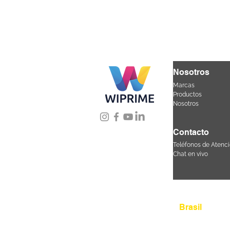
Nosotros
Marcas
Productos
Nosotros
Contacto
Teléfonos de Atenci
Chat en vivo
Úbicanos
Brasil
Rua Agostinho 