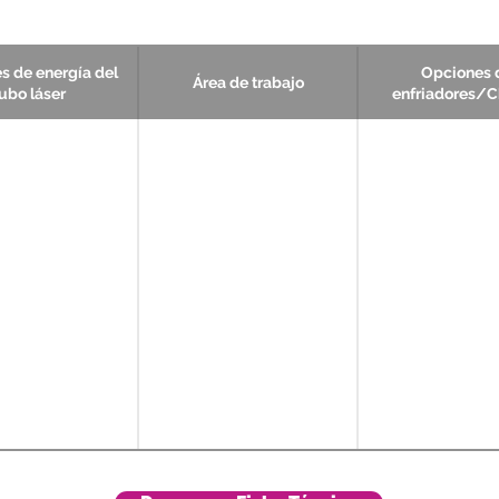
s de energía del
Opciones 
Área de trabajo
ubo láser
enfriadores/Ch