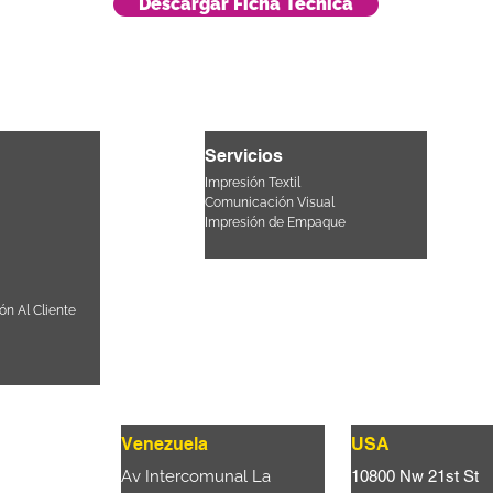
Descargar Ficha Técnica
Servicios
Impresión Textil
Comunicación Visual
Impresión de Empaque
ón Al Cliente
Venezuela
USA
Lattari,
Av Intercomunal La
10800 Nw 21st St