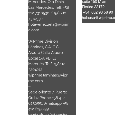
suite 150 Miami
a Mooca.
Mercedes. Qta Dinin.
Florida 33172
 Brasil
Las Mercedes. Telf: +58
+34 652 98 58 90
80
+55 11
212 7310530 / +58 212
holausa@wiprime.
7310530.
.com
holavenezuela@wiprim
e.com
sala 3
⏤
WiPrime División
nau SC.-
Láminas, C.A. C.C.
Araure Calle Araure
00
Local 1-A PB. El
Marqués. Telf: +58412
3204212
wiprime.laminas@wipri
me.com
⏤
Sede oriente / Puerto
Ordaz Phone +58 412
6250551 Whatsapp +58
412 6250551
maria.elena.fraiz@wipri