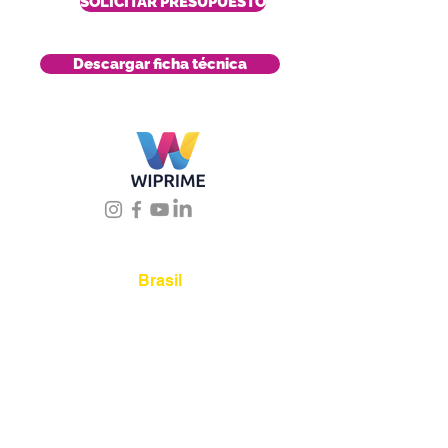
SOLICITAR PRESUPUESTO
Descargar ficha técnica
Úbicanos
Brasil
Rua Agostinho Lattari,
694 Parque da Mooca.
São Paulo SP – Brasil CEP
03125-080
+55 11 2894 –
6380
-
sac@wiprime.com
⏤