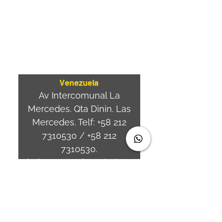
Av. Brasil 887, sala 3
Ponta
Aguda. Blumenau SC.-
Brasil.
CEP
89050-000
Venezuela
Av Intercomunal La
Mercedes. Qta Dinin. Las
Mercedes. Telf:
+58 212
7310530
/
+58 212
7310530
.
holavenezuela@wiprime.
com
⏤
WiPrime División
Láminas, C.A. C.C. Araure