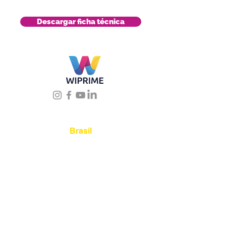
Descargar ficha técnica
Úbicanos
Brasil
Rua Agostinho Lattari,
694 Parque da Mooca.
São Paulo SP – Brasil CEP
03125-080
+55 11 2894 –
6380
-
sac@wiprime.com
⏤
Av. Brasil 887, sala 3