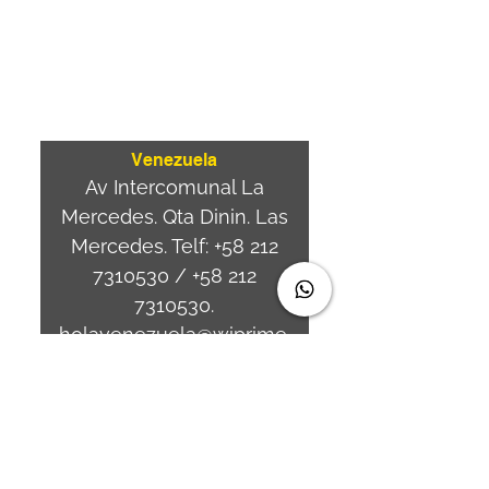
Ponta
Aguda. Blumenau SC.-
Brasil.
CEP
89050-000
Venezuela
Av Intercomunal La
Mercedes. Qta Dinin. Las
Mercedes. Telf:
+58 212
7310530
/
+58 212
7310530
.
holavenezuela@wiprime.
com
⏤
WiPrime División
Láminas, C.A. C.C. Araure
Calle Araure Local 1-A PB.