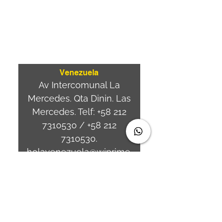
Ponta
Aguda. Blumenau SC.-
Brasil.
CEP
89050-000
Venezuela
Av Intercomunal La
Mercedes. Qta Dinin. Las
Mercedes. Telf:
+58 212
7310530
/
+58 212
7310530
.
holavenezuela@wiprime.
com
⏤
WiPrime División
Láminas, C.A. C.C. Araure
Calle Araure Local 1-A PB.