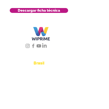
Descargar ficha técnica
Úbicanos
Brasil
Rua Agostinho Lattari,
694 Parque da Mooca.
São Paulo SP – Brasil CEP
03125-080
+55 11 2894 –
6380
-
sac@wiprime.com
⏤
Av. Brasil 887, sala 3