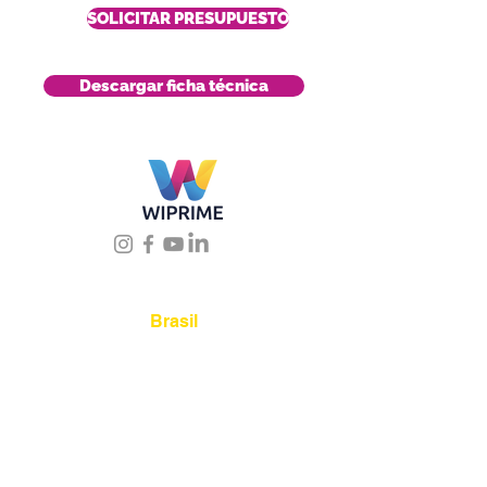
SOLICITAR PRESUPUESTO
Descargar ficha técnica
Úbicanos
Brasil
Rua Agostinho Lattari,
694 Parque da Mooca.
São Paulo SP – Brasil CEP
03125-080
+55 11 2894 –
6380
-
sac@wiprime.com