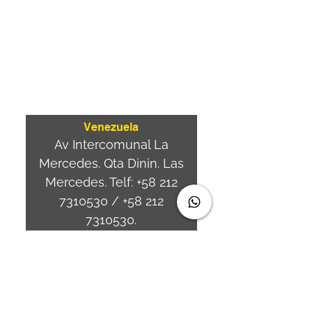
⏤
Av. Brasil 887, sala 3
Ponta
Aguda. Blumenau SC.-
Brasil.
CEP
89050-000
Venezuela
Av Intercomunal La
Mercedes. Qta Dinin. Las
Mercedes. Telf:
+58 212
7310530
/
+58 212
7310530
.
holavenezuela@wiprime.
com
⏤
WiPrime División