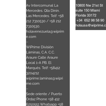
Lattari,
Av Intercomunal La
10800 Nw 21st St
suite 150 Miami
a Mooca.
Mercedes. Qta Dinin.
Florida 33172
 Brasil
Las Mercedes. Telf: +58
+34 652 98 58 90
80
+55 11
212 7310530 / +58 212
holausa@wiprime.
7310530.
.com
holavenezuela@wiprim
e.com
sala 3
⏤
WiPrime División
nau SC.-
Láminas, C.A. C.C.
Araure Calle Araure
00
Local 1-A PB. El
Marqués. Telf: +58412
3204212
wiprime.laminas@wipri
me.com
⏤
Sede oriente / Puerto
Ordaz Phone +58 412
6250551 Whatsapp +58