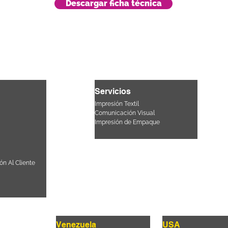
Descargar ficha técnica
Servicios
Impresión Textil
Comunicación Visual
Impresión de Empaque
ón Al Cliente
Venezuela
USA