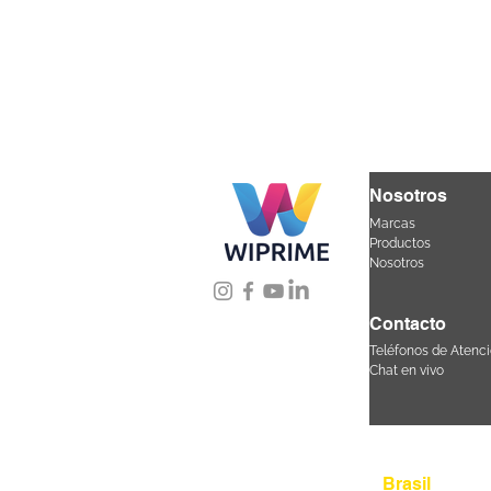
Nosotros
Marcas
Productos
Nosotros
Contacto
Teléfonos de Atenci
Chat en vivo
Úbicanos
Brasil