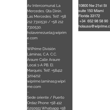
Lattari,
Av Intercomunal La
10800 Nw 21st St
suite 150 Miami
a Mooca.
Mercedes. Qta Dinin.
Florida 33172
 Brasil
Las Mercedes. Telf: +58
+34 652 98 58 90
80
+55 11
212 7310530 / +58 212
holausa@wiprime.
7310530.
.com
holavenezuela@wiprim
e.com
sala 3
⏤
WiPrime División
nau SC.-
Láminas, C.A. C.C.
Araure Calle Araure
00
Local 1-A PB. El
Marqués. Telf: +58412
3204212
wiprime.laminas@wipri
me.com
⏤
Sede oriente / Puerto
Ordaz Phone +58 412
6250551 Whatsapp +58