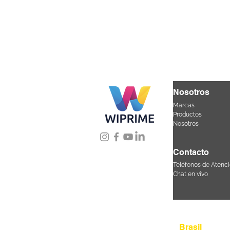
Nosotros
Marcas
Productos
Nosotros
Contacto
Teléfonos de Atenci
Chat en vivo
Úbicanos
Brasil