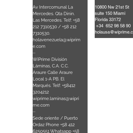
Lattari,
Av Intercomunal La
10800 Nw 21st St
suite 150 Miami
a Mooca.
Mercedes. Qta Dinin.
Florida 33172
 Brasil
Las Mercedes. Telf: +58
+34 652 98 58 90
80
+55 11
212 7310530 / +58 212
holausa@wiprime.
7310530.
.com
holavenezuela@wiprim
e.com
sala 3
⏤
WiPrime División
nau SC.-
Láminas, C.A. C.C.
Araure Calle Araure
00
Local 1-A PB. El
Marqués. Telf: +58412
3204212
wiprime.laminas@wipri
me.com
⏤
Sede oriente / Puerto
Ordaz Phone +58 412
6250551 Whatsapp +58