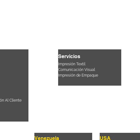
Servicios
Impresión Textil
Comunicación Visual
Impresión de Empaque
ón Al Cliente
Venezuela
USA