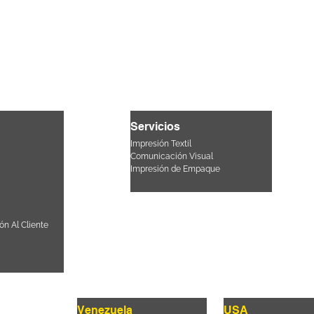
Servicios
Impresión Textil
Comunicación Visual
Impresión de Empaque
ón Al Cliente
Venezuela
USA