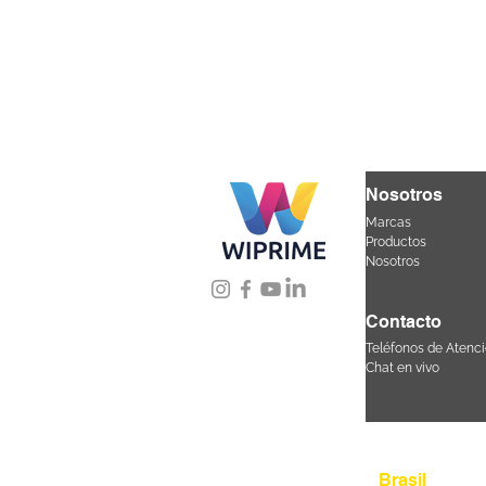
Nosotros
Marcas
Productos
Nosotros
Contacto
Teléfonos de Atenci
Chat en vivo
Úbicanos
Brasil