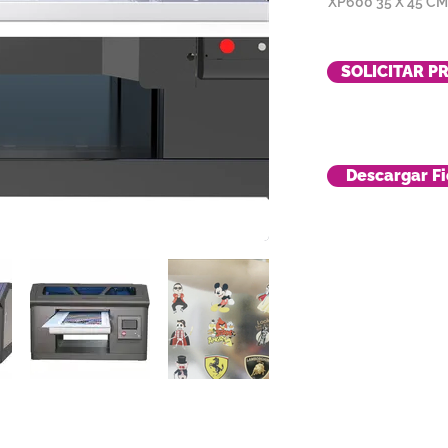
XP600 35 X 45 CM
SOLICITAR P
Descargar Fi