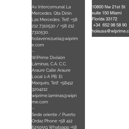
Lattari,
Av Intercomunal La
10800 Nw 21st St
suite 150 Miami
a Mooca.
Mercedes. Qta Dinin.
Florida 33172
 Brasil
Las Mercedes. Telf: +58
+34 652 98 58 90
80
+55 11
212 7310530 / +58 212
holausa@wiprime.
7310530.
.com
holavenezuela@wiprim
e.com
sala 3
⏤
WiPrime División
nau SC.-
Láminas, C.A. C.C.
Araure Calle Araure
00
Local 1-A PB. El
Marqués. Telf: +58412
3204212
wiprime.laminas@wipri
me.com
⏤
Sede oriente / Puerto
Ordaz Phone +58 412
6250551 Whatsapp +58