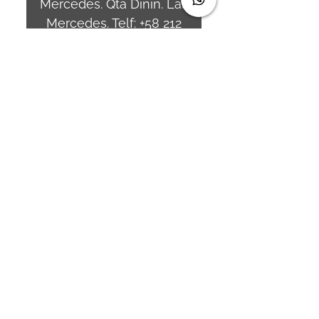
Mercedes. Qta Dinin. Las
Mercedes. Telf:
+58 212
7310530
/
+58 212
7310530
.
holavenezuela@wiprime.
com
⏤
WiPrime División
Láminas, C.A. C.C. Araure
Calle Araure Local 1-A PB.
El Marqués. Telf:
+58412
3204212
wiprime.laminas@wiprim
e.com
⏤
Sede oriente / Puerto
Ordaz Phone
+58 412