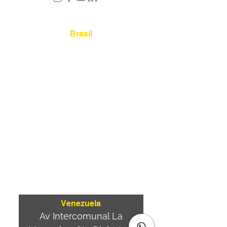
Úbicanos
Brasil
Rua Agostinho Lattari,
694 Parque da Mooca.
São Paulo SP – Brasil CEP
03125-080
+55 11 2894 –
6380
-
sac@wiprime.com
⏤
Av. Brasil 887, sala 3
Ponta
Aguda. Blumenau SC.-
Brasil.
CEP
89050-000
Venezuela
Av Intercomunal La